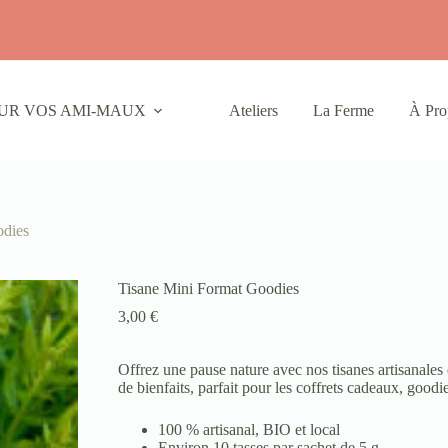
UR VOS AMI-MAUX
Ateliers
La Ferme
À Pro
odies
Tisane Mini Format Goodies
3,00
€
Offrez une pause nature avec nos tisanes artisanales
de bienfaits, parfait pour les coffrets cadeaux, goodi
100 % artisanal, BIO et local
Environ 10 tasses par sachet de 5 g