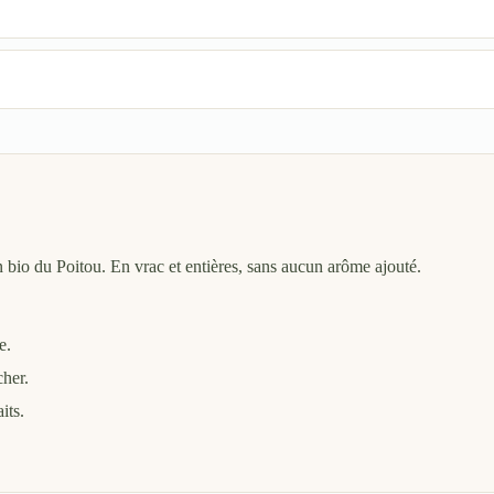
n bio du Poitou. En vrac et entières, sans aucun arôme ajouté.
e.
cher.
its.