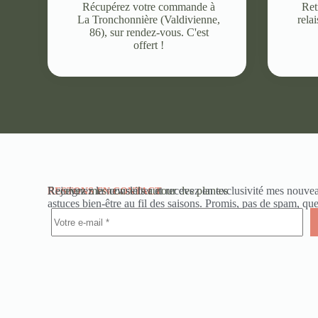
Récupérez votre commande à
Ret
La Tronchonnière (Valdivienne,
rela
86), sur rendez-vous. C'est
offert !
Recevez mes conseils autour des plantes
Rejoignez la newsletter et recevez en exclusivité mes nouvea
RESTONS EN CONTACT
astuces bien-être au fil des saisons. Promis, pas de spam, q