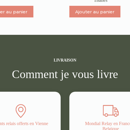
Tisanes
er au panier
Ajouter au panier
LIVRAISON
Comment je vous livre
nts relais offerts en Vienne
Mondial Relay en Fran
Belgique